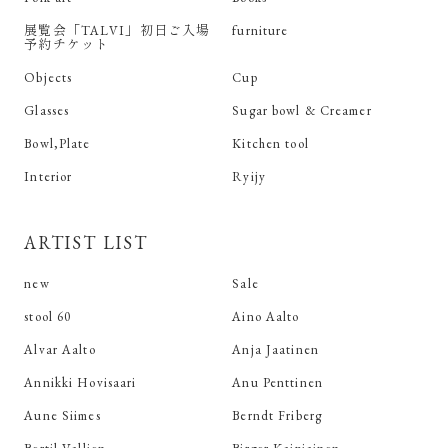
展覧会「TALVI」初日ご入場
furniture
予約チケット
Objects
Cup
Glasses
Sugar bowl & Creamer
Bowl,Plate
Kitchen tool
Interior
Ryijy
ARTIST LIST
new
Sale
stool 60
Aino Aalto
Alvar Aalto
Anja Jaatinen
Annikki Hovisaari
Anu Penttinen
Aune Siimes
Berndt Friberg