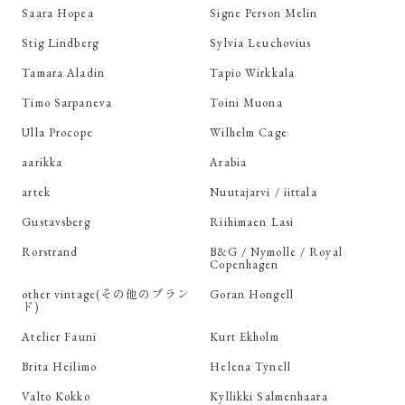
Saara Hopea
Signe Person Melin
Stig Lindberg
Sylvia Leuchovius
Tamara Aladin
Tapio Wirkkala
Timo Sarpaneva
Toini Muona
Ulla Procope
Wilhelm Cage
aarikka
Arabia
artek
Nuutajarvi / iittala
Gustavsberg
Riihimaen Lasi
Rorstrand
B&G / Nymolle / Royal
Copenhagen
other vintage(その他のブラン
Goran Hongell
ド)
Atelier Fauni
Kurt Ekholm
Brita Heilimo
Helena Tynell
Valto Kokko
Kyllikki Salmenhaara