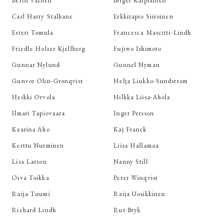
Bertil Vallien
Birger Kaipiainen
Carl Harry Stalhane
Erkkitapio Siiroinen
Esteri Tomula
Francesca Mascitti-Lindh
Friedle Holzer Kjellberg
Fujiwo Ishimoto
Gunnar Nylund
Gunnel Nyman
Gunvor Olin-Gronqvist
Helja Liukko-Sundstrom
Heikki Orvola
Hilkka Liisa-Ahola
Ilmari Tapiovaara
Inger Persson
Kaarina Aho
Kaj Franck
Kerttu Nurminen
Liisa Hallamaa
Lisa Larson
Nanny Still
Oiva Toikka
Peter Winqvist
Raija Tuumi
Raija Uosikkinen
Richard Lindh
Rut Bryk