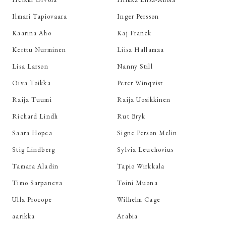
Ilmari Tapiovaara
Inger Persson
Kaarina Aho
Kaj Franck
Kerttu Nurminen
Liisa Hallamaa
Lisa Larson
Nanny Still
Oiva Toikka
Peter Winqvist
Raija Tuumi
Raija Uosikkinen
Richard Lindh
Rut Bryk
Saara Hopea
Signe Person Melin
Stig Lindberg
Sylvia Leuchovius
Tamara Aladin
Tapio Wirkkala
Timo Sarpaneva
Toini Muona
Ulla Procope
Wilhelm Cage
aarikka
Arabia