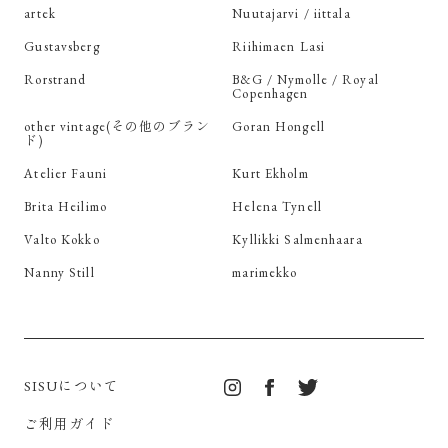
artek
Nuutajarvi / iittala
Gustavsberg
Riihimaen Lasi
Rorstrand
B&G / Nymolle / Royal
Copenhagen
other vintage(その他のブラン
Goran Hongell
ド)
Atelier Fauni
Kurt Ekholm
Brita Heilimo
Helena Tynell
Valto Kokko
Kyllikki Salmenhaara
Nanny Still
marimekko
SISUについて
ご利用ガイド