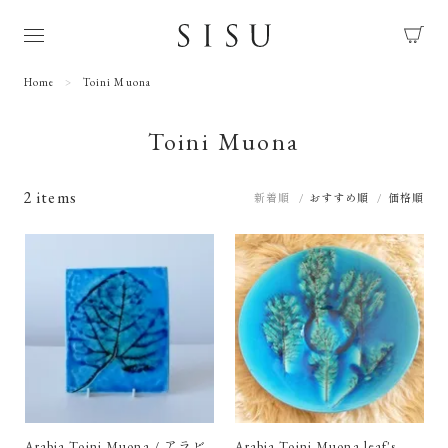
Home
Toini Muona
Toini Muona
2 items
新着順
おすすめ順
価格順
Arabia Toini Muona / アラビ
Arabia Toini Muona leaf's