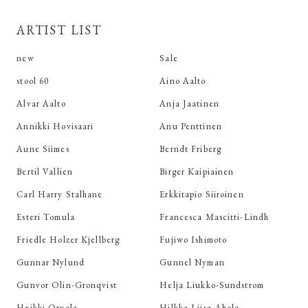
ARTIST LIST
new
Sale
stool 60
Aino Aalto
Alvar Aalto
Anja Jaatinen
Annikki Hovisaari
Anu Penttinen
Aune Siimes
Berndt Friberg
Bertil Vallien
Birger Kaipiainen
Carl Harry Stalhane
Erkkitapio Siiroinen
Esteri Tomula
Francesca Mascitti-Lindh
Friedle Holzer Kjellberg
Fujiwo Ishimoto
Gunnar Nylund
Gunnel Nyman
Gunvor Olin-Gronqvist
Helja Liukko-Sundstrom
Heikki Orvola
Hilkka Liisa-Ahola