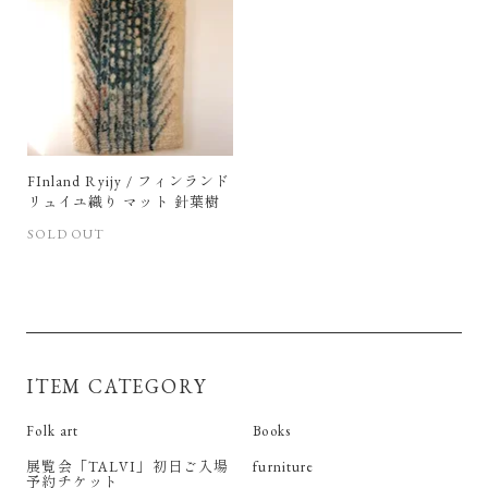
FInland Ryijy / フィンランド
リュイユ織り マット 針葉樹
SOLD OUT
ITEM CATEGORY
Folk art
Books
展覧会「TALVI」初日ご入場
furniture
予約チケット