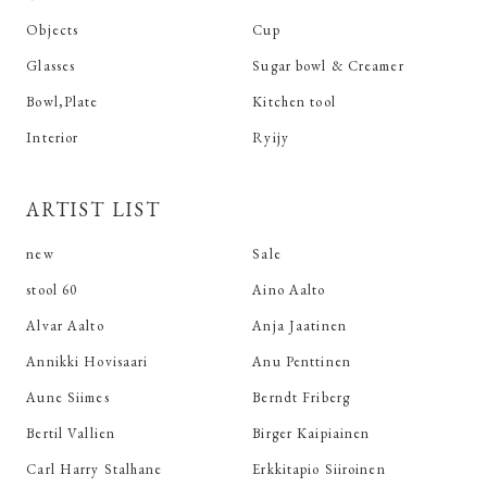
Objects
Cup
Glasses
Sugar bowl & Creamer
Bowl,Plate
Kitchen tool
Interior
Ryijy
ARTIST LIST
new
Sale
stool 60
Aino Aalto
Alvar Aalto
Anja Jaatinen
Annikki Hovisaari
Anu Penttinen
Aune Siimes
Berndt Friberg
Bertil Vallien
Birger Kaipiainen
Carl Harry Stalhane
Erkkitapio Siiroinen