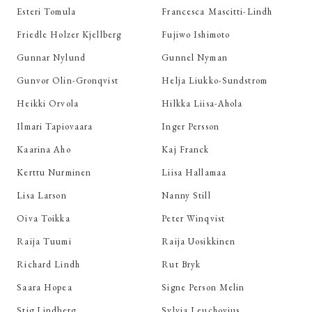
Esteri Tomula
Francesca Mascitti-Lindh
Friedle Holzer Kjellberg
Fujiwo Ishimoto
Gunnar Nylund
Gunnel Nyman
Gunvor Olin-Gronqvist
Helja Liukko-Sundstrom
Heikki Orvola
Hilkka Liisa-Ahola
Ilmari Tapiovaara
Inger Persson
Kaarina Aho
Kaj Franck
Kerttu Nurminen
Liisa Hallamaa
Lisa Larson
Nanny Still
Oiva Toikka
Peter Winqvist
Raija Tuumi
Raija Uosikkinen
Richard Lindh
Rut Bryk
Saara Hopea
Signe Person Melin
Stig Lindberg
Sylvia Leuchovius