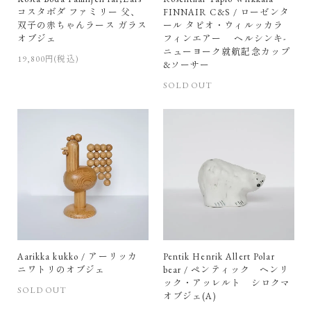
コスタボダ ファミリー 父、
FINNAIR C&S / ローゼンタ
双子の赤ちゃんラース ガラス
ール タピオ・ウィルッカラ
オブジェ
フィンエアー ヘルシンキ-
ニューヨーク就航記念カップ
19,800円(税込)
&ソーサー
SOLD OUT
Aarikka kukko / アーリッカ
Pentik Henrik Allert Polar
ニワトリのオブジェ
bear / ペンティック ヘンリ
ック・アッレルト シロクマ
SOLD OUT
オブジェ(A)