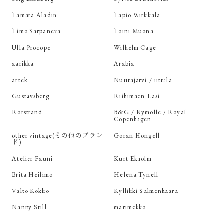
Tamara Aladin
Tapio Wirkkala
Timo Sarpaneva
Toini Muona
Ulla Procope
Wilhelm Cage
aarikka
Arabia
artek
Nuutajarvi / iittala
Gustavsberg
Riihimaen Lasi
Rorstrand
B&G / Nymolle / Royal
Copenhagen
other vintage(その他のブラン
Goran Hongell
ド)
Atelier Fauni
Kurt Ekholm
Brita Heilimo
Helena Tynell
Valto Kokko
Kyllikki Salmenhaara
Nanny Still
marimekko