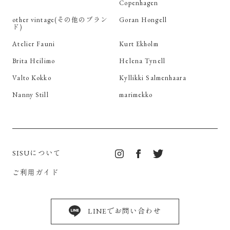
Copenhagen
other vintage(その他のブラン
Goran Hongell
ド)
Atelier Fauni
Kurt Ekholm
Brita Heilimo
Helena Tynell
Valto Kokko
Kyllikki Salmenhaara
Nanny Still
marimekko
SISUについて
ご利用ガイド
LINEでお問い合わせ