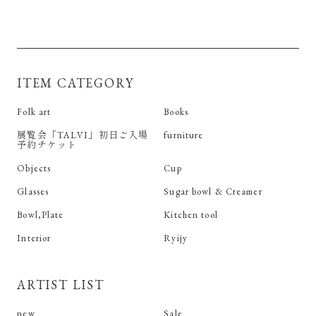
ITEM CATEGORY
Folk art
Books
展覧会「TALVI」初日ご入場
furniture
予約チケット
Objects
Cup
Glasses
Sugar bowl & Creamer
Bowl,Plate
Kitchen tool
Interior
Ryijy
ARTIST LIST
new
Sale