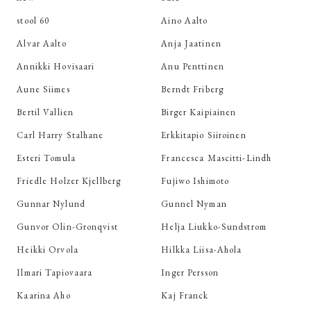
stool 60
Aino Aalto
Alvar Aalto
Anja Jaatinen
Annikki Hovisaari
Anu Penttinen
Aune Siimes
Berndt Friberg
Bertil Vallien
Birger Kaipiainen
Carl Harry Stalhane
Erkkitapio Siiroinen
Esteri Tomula
Francesca Mascitti-Lindh
Friedle Holzer Kjellberg
Fujiwo Ishimoto
Gunnar Nylund
Gunnel Nyman
Gunvor Olin-Gronqvist
Helja Liukko-Sundstrom
Heikki Orvola
Hilkka Liisa-Ahola
Ilmari Tapiovaara
Inger Persson
Kaarina Aho
Kaj Franck