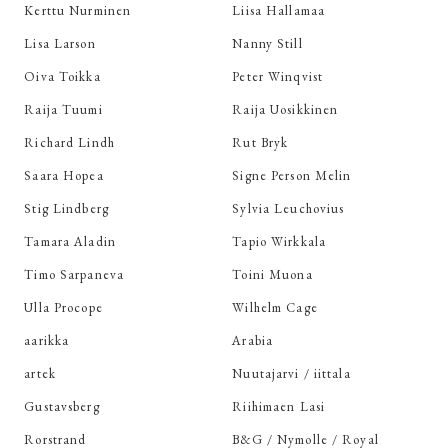
Kerttu Nurminen
Liisa Hallamaa
Lisa Larson
Nanny Still
Oiva Toikka
Peter Winqvist
Raija Tuumi
Raija Uosikkinen
Richard Lindh
Rut Bryk
Saara Hopea
Signe Person Melin
Stig Lindberg
Sylvia Leuchovius
Tamara Aladin
Tapio Wirkkala
Timo Sarpaneva
Toini Muona
Ulla Procope
Wilhelm Cage
aarikka
Arabia
artek
Nuutajarvi / iittala
Gustavsberg
Riihimaen Lasi
Rorstrand
B&G / Nymolle / Royal