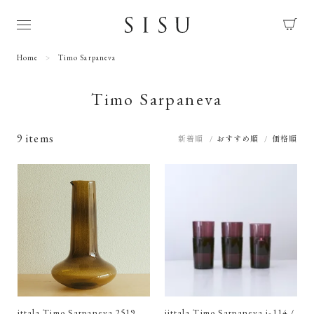
Home
Timo Sarpaneva
Timo Sarpaneva
9 items
新着順
おすすめ順
価格順
ittala Timo Sarpaneva 2519
iittala Timo Sarpaneva i-114 /