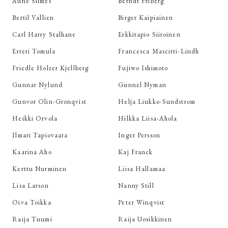
Aune Siimes
Berndt Friberg
Bertil Vallien
Birger Kaipiainen
Carl Harry Stalhane
Erkkitapio Siiroinen
Esteri Tomula
Francesca Mascitti-Lindh
Friedle Holzer Kjellberg
Fujiwo Ishimoto
Gunnar Nylund
Gunnel Nyman
Gunvor Olin-Gronqvist
Helja Liukko-Sundstrom
Heikki Orvola
Hilkka Liisa-Ahola
Ilmari Tapiovaara
Inger Persson
Kaarina Aho
Kaj Franck
Kerttu Nurminen
Liisa Hallamaa
Lisa Larson
Nanny Still
Oiva Toikka
Peter Winqvist
Raija Tuumi
Raija Uosikkinen