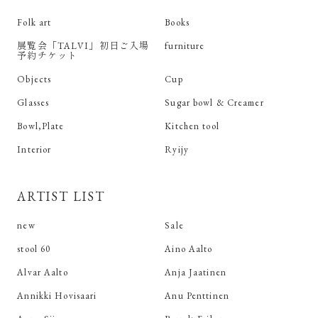
Folk art
Books
展覧会「TALVI」初日ご入場
furniture
予約チケット
Objects
Cup
Glasses
Sugar bowl & Creamer
Bowl,Plate
Kitchen tool
Interior
Ryijy
ARTIST LIST
new
Sale
stool 60
Aino Aalto
Alvar Aalto
Anja Jaatinen
Annikki Hovisaari
Anu Penttinen