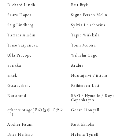
Richard Lindh
Rut Bryk
Saara Hopea
Signe Person Melin
Stig Lindberg
Sylvia Leuchovius
Tamara Aladin
Tapio Wirkkala
Timo Sarpaneva
Toini Muona
Ulla Procope
Wilhelm Cage
aarikka
Arabia
artek
Nuutajarvi / iittala
Gustavsberg
Riihimaen Lasi
Rorstrand
B&G / Nymolle / Royal
Copenhagen
other vintage(その他のブラン
Goran Hongell
ド)
Atelier Fauni
Kurt Ekholm
Brita Heilimo
Helena Tynell