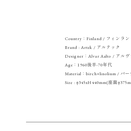
Country：Finland / フィンラ
Brand : Artek / アルテック
Designer：Alvar Aalto /
Age：1960後半-70年代
Material：birch×linolium 
Size : φ345xH440mm(座面φ375