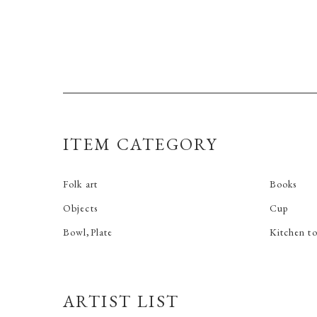
ITEM CATEGORY
Folk art
Books
Objects
Cup
Bowl,Plate
Kitchen to
ARTIST LIST