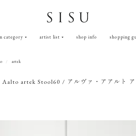
m category
artist list
shop info
shopping g
to
artek
ar Aalto artek Stool60 / アルヴァ・アア