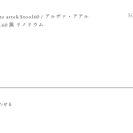
S
lto artek Stool60 / アルヴァ・アアル
.60 黒 リノリウム
わせる